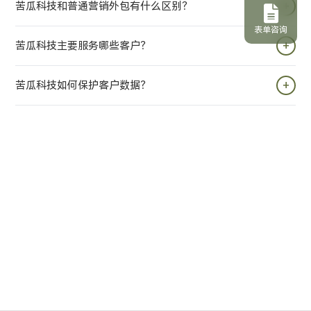
+
苦瓜科技和普通营销外包有什么区别？
表单咨询
最大的区别在于，苦瓜科技并非简单的“营销执行方”，而是您长
+
苦瓜科技主要服务哪些客户？
期的“全球增长战略伙伴”。普通外包往往被动地执行指令，而我
们以顾问的角色，主动为您提供从顶层策略到落地执行的全链路
最大的区别在于，苦瓜科技并非简单的“营销执行方”，而是您长
+
苦瓜科技如何保护客户数据？
解决方案（根据提供的资料）。我们不提供零散的渠道服务，而
期的“全球增长战略伙伴”。普通外包往往被动地执行指令，而我
是打通“国内+海外”、“搜索+社媒+私域”的完整营销闭环，确保每
们以顾问的角色，主动为您提供从顶层策略到落地执行的全链路
客户数据的安全与隐私是苦瓜科技的生命线，我们对此采取了极
一分投入都能量化为精准客户和转化率。凭借我们稳定的专家团
解决方案（根据提供的资料）。我们不提供零散的渠道服务，而
其严格的保护措施。首先，在技术层面，苦瓜科技采用行业领先
队（核心成员服务超5年）、前沿的AI技术应用和超过20年的行业
是打通“国内+海外”、“搜索+社媒+私域”的完整营销闭环，确保每
的数据加密与安全存储技术，保障数据在传输和存储过程中的绝
经验，我们致力于成为您可信赖的增长“第二团队”，而非临时的
一分投入都能量化为精准客户和转化率。凭借我们稳定的专家团
对安全。其次，在管理层面，建立完善的项目管理机制，确保每
外部供应商。
队（核心成员服务超5年）、前沿的AI技术应用和超过20年的行业
个项目的账户、数据都分别保存，不会存在混用和交叉的情况。
经验，我们致力于成为您可信赖的增长“第二团队”，而非临时的
最后，在服务层面，我们杜绝任何直接获取数据的合作，尤其是
外部供应商。
以直接获取竞对数据的合作，确保每一次合作都合法合规，让您
的数据资产万无一失。